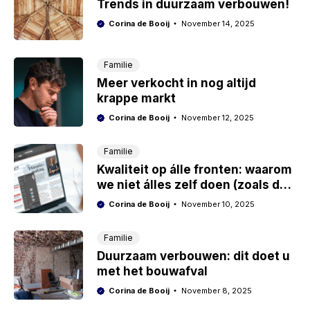
Trends in duurzaam verbouwen!
Corina de Booij
November 14, 2025
Familie
Meer verkocht in nog altijd
krappe markt
Corina de Booij
November 12, 2025
Familie
Kwaliteit op álle fronten: waarom
we niet álles zelf doen (zoals de
communicatie)
Corina de Booij
November 10, 2025
Familie
Duurzaam verbouwen: dit doet u
met het bouwafval
Corina de Booij
November 8, 2025