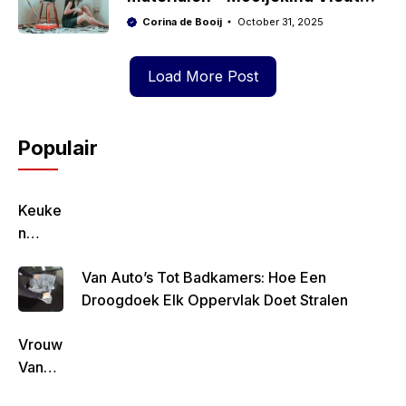
Makelaars & Taxateurs
Corina de Booij
October 31, 2025
Load More Post
Populair
Keuke
N
Geluk
Van Auto’s Tot Badkamers: Hoe Een
–
Droogdoek Elk Oppervlak Doet Stralen
Gezon
D,
Vrouw
Lekke
Van
R &
Rob
Simpe