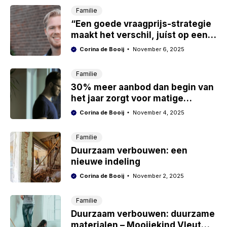
Familie
“Een goede vraagprijs-strategie
maakt het verschil, juíst op een
oververhitte markt!”
Corina de Booij
November 6, 2025
Familie
30% meer aanbod dan begin van
het jaar zorgt voor matige
prijsstijging
Corina de Booij
November 4, 2025
Familie
Duurzaam verbouwen: een
nieuwe indeling
Corina de Booij
November 2, 2025
Familie
Duurzaam verbouwen: duurzame
materialen – Mooijekind Vleut