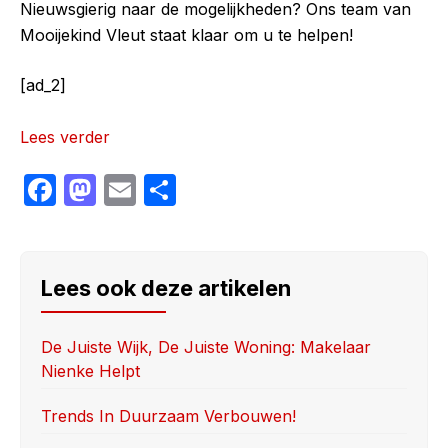
Nieuwsgierig naar de mogelijkheden? Ons team van
Mooijekind Vleut staat klaar om u te helpen!
[ad_2]
Lees verder
F
M
E
S
a
a
m
h
c
st
ail
ar
e
o
e
Lees ook deze artikelen
b
d
o
o
De Juiste Wijk, De Juiste Woning: Makelaar
Nienke Helpt
o
n
k
Trends In Duurzaam Verbouwen!