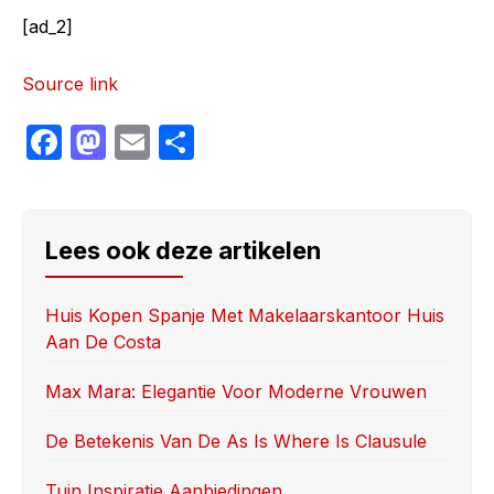
[ad_2]
Source link
F
M
E
S
a
a
m
h
c
st
ail
ar
e
o
e
Lees ook deze artikelen
b
d
o
o
Huis Kopen Spanje Met Makelaarskantoor Huis
Aan De Costa
o
n
k
Max Mara: Elegantie Voor Moderne Vrouwen
De Betekenis Van De As Is Where Is Clausule
Tuin Inspiratie Aanbiedingen