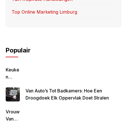
Top Online Marketing Limburg
Populair
Keuke
N
Geluk
Van Auto’s Tot Badkamers: Hoe Een
–
Droogdoek Elk Oppervlak Doet Stralen
Gezon
D,
Vrouw
Lekke
Van
R &
Rob
Simpe