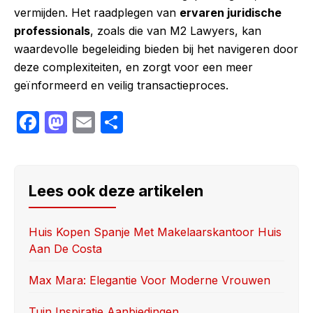
vermijden. Het raadplegen van
ervaren juridische
professionals
, zoals die van M2 Lawyers, kan
waardevolle begeleiding bieden bij het navigeren door
deze complexiteiten, en zorgt voor een meer
geïnformeerd en veilig transactieproces.
F
M
E
S
a
a
m
h
c
st
ail
ar
e
o
e
Lees ook deze artikelen
b
d
o
o
Huis Kopen Spanje Met Makelaarskantoor Huis
Aan De Costa
o
n
k
Max Mara: Elegantie Voor Moderne Vrouwen
Tuin Inspiratie Aanbiedingen