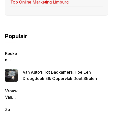
Top Online Marketing Limburg
Populair
Keuke
N
Geluk
Van Auto’s Tot Badkamers: Hoe Een
–
Droogdoek Elk Oppervlak Doet Stralen
Gezon
D,
Vrouw
Lekke
Van
R &
Rob
Simpe
Zo
De
L