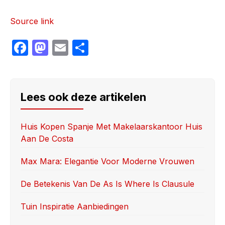
Source link
F
M
E
S
a
a
m
h
c
st
ail
ar
e
o
e
Lees ook deze artikelen
b
d
o
o
Huis Kopen Spanje Met Makelaarskantoor Huis
Aan De Costa
o
n
k
Max Mara: Elegantie Voor Moderne Vrouwen
De Betekenis Van De As Is Where Is Clausule
Tuin Inspiratie Aanbiedingen