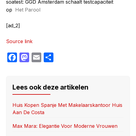
soatest: GGD Amsterdam schaalt testcapaciteit
op
Het Parool
[ad_2]
Source link
F
M
E
S
a
a
m
h
c
st
ail
ar
e
o
e
Lees ook deze artikelen
b
d
o
o
Huis Kopen Spanje Met Makelaarskantoor Huis
Aan De Costa
o
n
k
Max Mara: Elegantie Voor Moderne Vrouwen