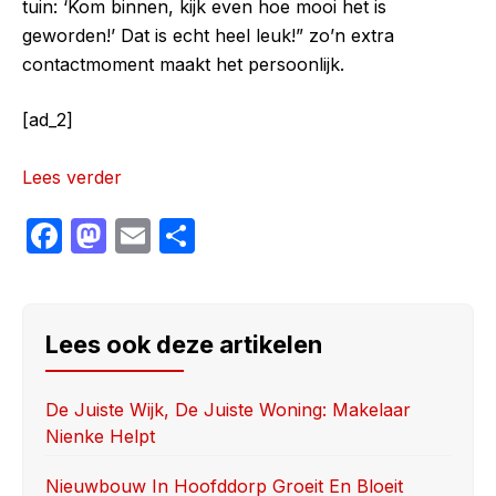
tuin: ‘Kom binnen, kijk even hoe mooi het is
geworden!’ Dat is echt heel leuk!” zo’n extra
contactmoment maakt het persoonlijk.
[ad_2]
Lees verder
F
M
E
S
a
a
m
h
c
st
ail
ar
e
o
e
Lees ook deze artikelen
b
d
o
o
De Juiste Wijk, De Juiste Woning: Makelaar
Nienke Helpt
o
n
k
Nieuwbouw In Hoofddorp Groeit En Bloeit