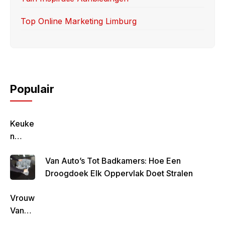
Top Online Marketing Limburg
Populair
Keuke
N
Geluk
Van Auto’s Tot Badkamers: Hoe Een
–
Droogdoek Elk Oppervlak Doet Stralen
Gezon
D,
Vrouw
Lekke
Van
R &
Rob
Simpe