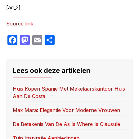
[ad_2]
Source link
F
M
E
S
a
a
m
h
c
st
ail
ar
e
o
e
Lees ook deze artikelen
b
d
o
o
Huis Kopen Spanje Met Makelaarskantoor Huis
Aan De Costa
o
n
k
Max Mara: Elegantie Voor Moderne Vrouwen
De Betekenis Van De As Is Where Is Clausule
Tuin Inspiratie Aanbiedingen