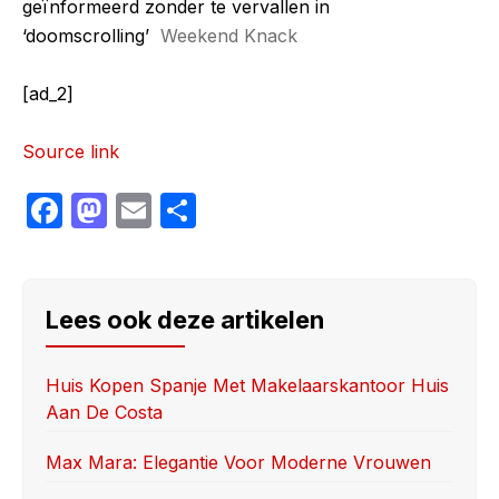
geïnformeerd zonder te vervallen in
‘doomscrolling’
Weekend Knack
[ad_2]
Source link
F
M
E
S
a
a
m
h
c
st
ail
ar
e
o
e
Lees ook deze artikelen
b
d
o
o
Huis Kopen Spanje Met Makelaarskantoor Huis
Aan De Costa
o
n
k
Max Mara: Elegantie Voor Moderne Vrouwen