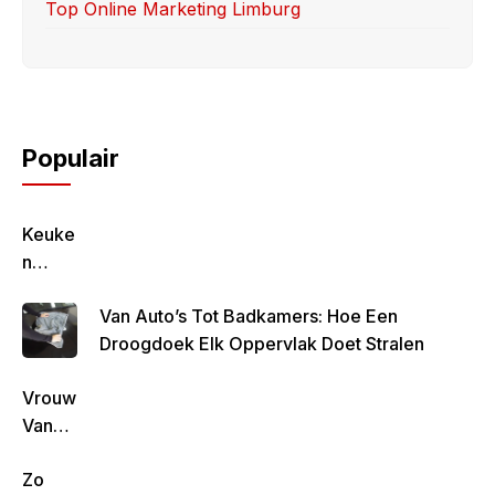
Top Online Marketing Limburg
Populair
Keuke
N
Geluk
Van Auto’s Tot Badkamers: Hoe Een
–
Droogdoek Elk Oppervlak Doet Stralen
Gezon
D,
Vrouw
Lekke
Van
R &
Rob
Simpe
Zo
De
L