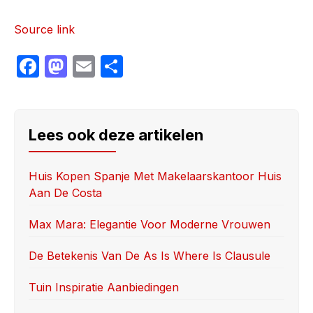
Source link
F
M
E
S
a
a
m
h
c
st
ail
ar
e
o
e
Lees ook deze artikelen
b
d
o
o
Huis Kopen Spanje Met Makelaarskantoor Huis
Aan De Costa
o
n
k
Max Mara: Elegantie Voor Moderne Vrouwen
De Betekenis Van De As Is Where Is Clausule
Tuin Inspiratie Aanbiedingen