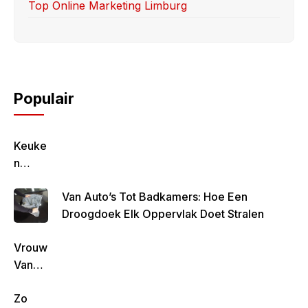
Top Online Marketing Limburg
Populair
Keuke
N
Geluk
Van Auto’s Tot Badkamers: Hoe Een
–
Droogdoek Elk Oppervlak Doet Stralen
Gezon
D,
Vrouw
Lekke
Van
R &
Rob
Simpe
Zo
De
L