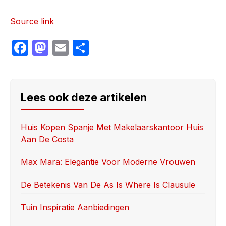
Source link
F
M
E
S
a
a
m
h
c
st
ail
ar
e
o
e
Lees ook deze artikelen
b
d
o
o
Huis Kopen Spanje Met Makelaarskantoor Huis
Aan De Costa
o
n
k
Max Mara: Elegantie Voor Moderne Vrouwen
De Betekenis Van De As Is Where Is Clausule
Tuin Inspiratie Aanbiedingen