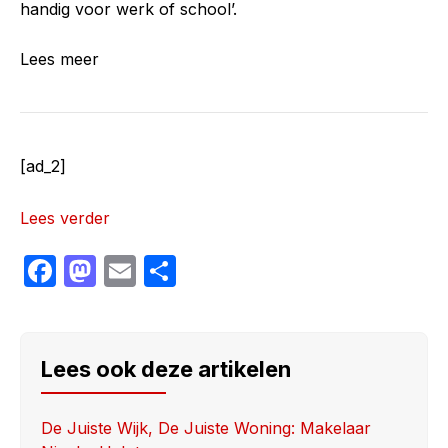
handig voor werk of school’.
Lees meer
[ad_2]
Lees verder
F
M
E
S
a
a
m
h
c
st
ail
ar
e
o
e
Lees ook deze artikelen
b
d
o
o
De Juiste Wijk, De Juiste Woning: Makelaar