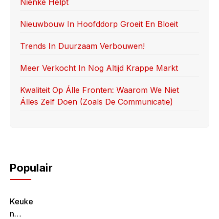
Nienke Helpt
o
n
k
Nieuwbouw In Hoofddorp Groeit En Bloeit
Trends In Duurzaam Verbouwen!
Meer Verkocht In Nog Altijd Krappe Markt
Kwaliteit Op Álle Fronten: Waarom We Niet
Álles Zelf Doen (zoals De Communicatie)
Populair
Keuke
N