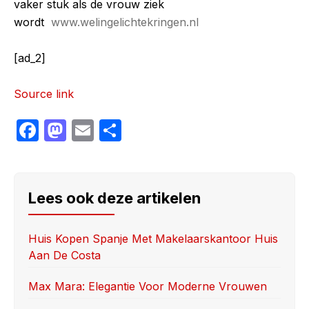
vaker stuk als de vrouw ziek
wordt
www.welingelichtekringen.nl
[ad_2]
Source link
F
M
E
S
a
a
m
h
c
st
ail
ar
e
o
e
Lees ook deze artikelen
b
d
o
o
Huis Kopen Spanje Met Makelaarskantoor Huis
Aan De Costa
o
n
k
Max Mara: Elegantie Voor Moderne Vrouwen