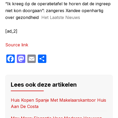
“Ik kreeg óp de operatietafel te horen dat de ingreep
niet kon doorgaan”: zangeres Xandee openhartig
over gezondheid
Het Laatste Nieuws
[ad_2]
Source link
F
M
E
S
a
a
m
h
c
st
ail
ar
e
o
e
Lees ook deze artikelen
b
d
o
o
Huis Kopen Spanje Met Makelaarskantoor Huis
Aan De Costa
o
n
k