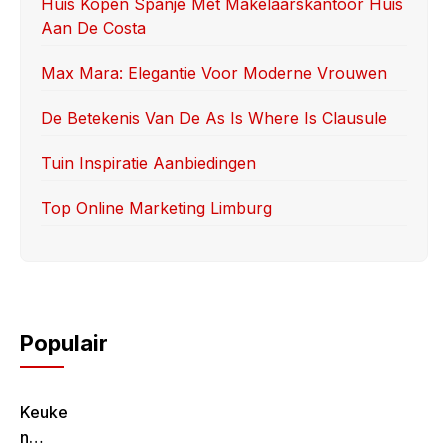
o
o
Huis Kopen Spanje Met Makelaarskantoor Huis
Aan De Costa
o
n
k
Max Mara: Elegantie Voor Moderne Vrouwen
De Betekenis Van De As Is Where Is Clausule
Tuin Inspiratie Aanbiedingen
Top Online Marketing Limburg
Populair
Keuke
N