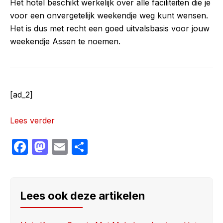
Het hotel beschikt werkelijk over alle faciliteiten die je
voor een onvergetelijk weekendje weg kunt wensen.
Het is dus met recht een goed uitvalsbasis voor jouw
weekendje Assen te noemen.
[ad_2]
Lees verder
F
M
E
S
a
a
m
h
c
st
ail
ar
e
o
e
Lees ook deze artikelen
b
d