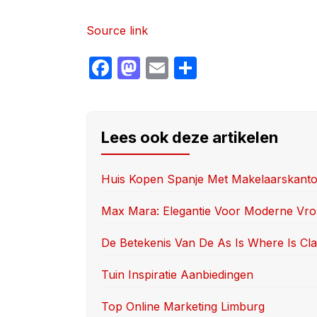
Source link
F
M
E
S
a
a
m
h
c
st
ail
ar
e
o
e
Lees ook deze artikelen
b
d
o
o
Huis Kopen Spanje Met Makelaarskanto
o
n
Max Mara: Elegantie Voor Moderne Vr
k
De Betekenis Van De As Is Where Is Cl
Tuin Inspiratie Aanbiedingen
Top Online Marketing Limburg