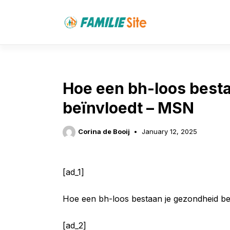
Skip
to
content
Hoe een bh-loos best
beïnvloedt – MSN
Corina de Booij
January 12, 2025
[ad_1]
Hoe een bh-loos bestaan je gezondheid b
[ad_2]