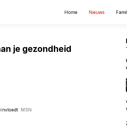
Home
Nieuws
Famil
aan je gezondheid
eïnvloedt
MSN
L