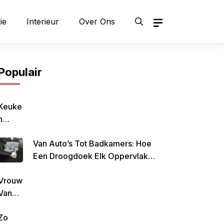
ie
Interieur
Over Ons
Populair
Keuke
N
Geluk
Van Auto’s Tot Badkamers: Hoe
–
Een Droogdoek Elk Oppervlak
Gezon
Doet Stralen
D,
Vrouw
Lekke
Van
R &
Rob
Simpe
Zo
De