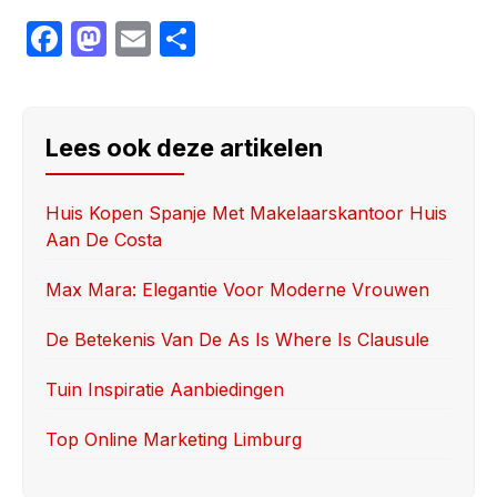
F
M
E
S
a
a
m
h
c
st
ail
ar
e
o
e
Lees ook deze artikelen
b
d
o
o
Huis Kopen Spanje Met Makelaarskantoor Huis
Aan De Costa
o
n
k
Max Mara: Elegantie Voor Moderne Vrouwen
De Betekenis Van De As Is Where Is Clausule
Tuin Inspiratie Aanbiedingen
Top Online Marketing Limburg