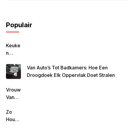
Populair
Keuke
N
Geluk
Van Auto’s Tot Badkamers: Hoe Een
–
Droogdoek Elk Oppervlak Doet Stralen
Gezon
D,
Vrouw
Lekke
Van
R &
Rob
Simpe
Zo
De
L
Houd
Nijs
Koken
Je De
Geeft
!