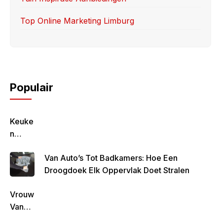
Top Online Marketing Limburg
Populair
Keuke
N
Geluk
Van Auto’s Tot Badkamers: Hoe Een
–
Droogdoek Elk Oppervlak Doet Stralen
Gezon
D,
Vrouw
Lekke
Van
R &
Rob
Simpe