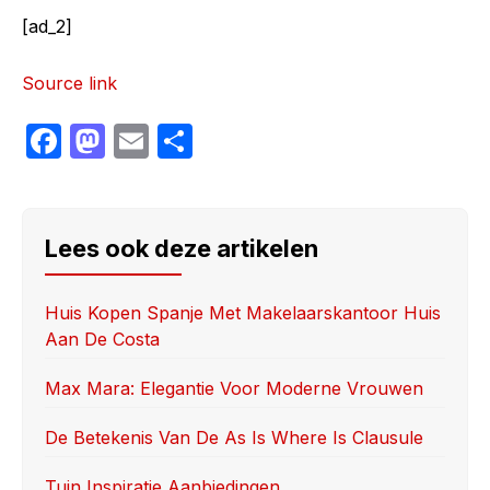
[ad_2]
Source link
F
M
E
S
a
a
m
h
c
st
ail
ar
e
o
e
Lees ook deze artikelen
b
d
o
o
Huis Kopen Spanje Met Makelaarskantoor Huis
Aan De Costa
o
n
k
Max Mara: Elegantie Voor Moderne Vrouwen
De Betekenis Van De As Is Where Is Clausule
Tuin Inspiratie Aanbiedingen