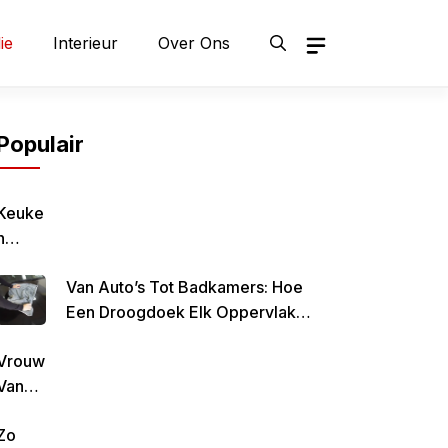
ie
Interieur
Over Ons
Populair
Keuke
N
Geluk
Van Auto’s Tot Badkamers: Hoe
–
Een Droogdoek Elk Oppervlak
Gezon
Doet Stralen
D,
Vrouw
Lekke
Van
R &
Rob
Simpe
Zo
De