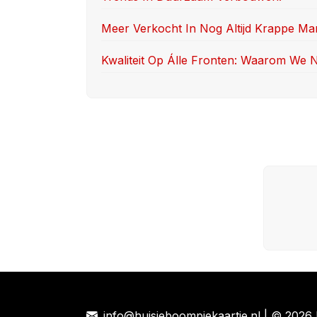
Meer Verkocht In Nog Altijd Krappe Ma
Kwaliteit Op Álle Fronten: Waarom We N
info@huisjeboompjekaartje.nl
| © 2026 h