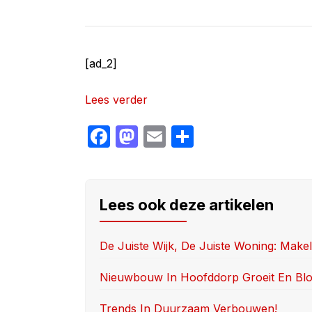
[ad_2]
Lees verder
F
M
E
S
a
a
m
h
c
st
ail
ar
e
o
e
Lees ook deze artikelen
b
d
o
o
De Juiste Wijk, De Juiste Woning: Make
o
n
Nieuwbouw In Hoofddorp Groeit En Blo
k
Trends In Duurzaam Verbouwen!