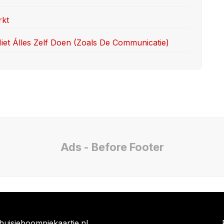
rkt
iet Álles Zelf Doen (zoals De Communicatie)
Ads - Before Footer
uisjeboompjekaartje.nl