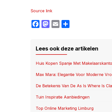
Source link
F
M
E
S
a
a
m
h
c
st
ail
ar
e
o
e
Lees ook deze artikelen
b
d
o
o
Huis Kopen Spanje Met Makelaarskanto
o
n
Max Mara: Elegantie Voor Moderne Vr
k
De Betekenis Van De As Is Where Is Cl
Tuin Inspiratie Aanbiedingen
Top Online Marketing Limburg