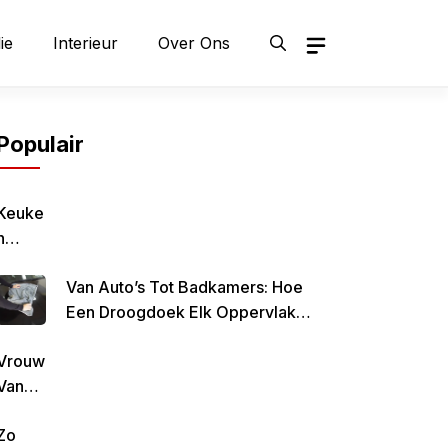
ie
Interieur
Over Ons
Populair
Keuke
N
Geluk
Van Auto’s Tot Badkamers: Hoe
–
Een Droogdoek Elk Oppervlak
Gezon
Doet Stralen
D,
Vrouw
Lekke
Van
R &
Rob
Simpe
Zo
De