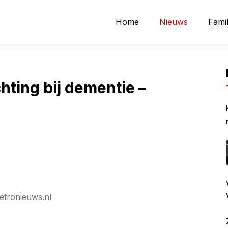
Home
Nieuws
Famil
hting bij dementie –
etronieuws.nl
L