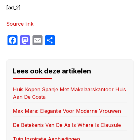
[ad_2]
Source link
F
M
E
S
a
a
m
h
c
st
ail
ar
e
o
e
Lees ook deze artikelen
b
d
o
o
Huis Kopen Spanje Met Makelaarskantoor Huis
Aan De Costa
o
n
k
Max Mara: Elegantie Voor Moderne Vrouwen
De Betekenis Van De As Is Where Is Clausule
Tuin Inspiratie Aanbiedingen