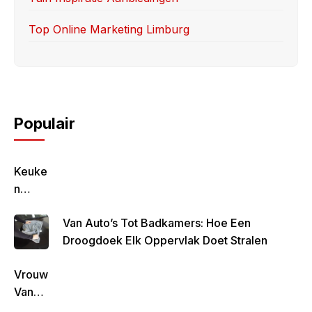
Top Online Marketing Limburg
Populair
Keuke
N
Geluk
Van Auto’s Tot Badkamers: Hoe Een
–
Droogdoek Elk Oppervlak Doet Stralen
Gezon
D,
Vrouw
Lekke
Van
R &
Rob
Simpe