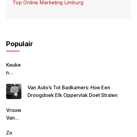
Top Online Marketing Limburg
Populair
Keuke
N
Geluk
Van Auto’s Tot Badkamers: Hoe Een
–
Droogdoek Elk Oppervlak Doet Stralen
Gezon
D,
Vrouw
Lekke
Van
R &
Rob
Simpe
Zo
De
L