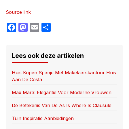
Source link
F
M
E
S
a
a
m
h
c
st
ail
ar
e
o
e
Lees ook deze artikelen
b
d
o
o
Huis Kopen Spanje Met Makelaarskantoor Huis
Aan De Costa
o
n
k
Max Mara: Elegantie Voor Moderne Vrouwen
De Betekenis Van De As Is Where Is Clausule
Tuin Inspiratie Aanbiedingen