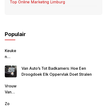
Top Online Marketing Limburg
Populair
Keuke
N
Geluk
Van Auto’s Tot Badkamers: Hoe Een
–
Droogdoek Elk Oppervlak Doet Stralen
Gezon
D,
Vrouw
Lekke
Van
R &
Rob
Simpe
Zo
De
L