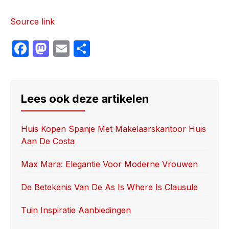
Source link
F
M
E
S
a
a
m
h
c
st
ail
ar
e
o
e
Lees ook deze artikelen
b
d
o
o
Huis Kopen Spanje Met Makelaarskantoor Huis
Aan De Costa
o
n
k
Max Mara: Elegantie Voor Moderne Vrouwen
De Betekenis Van De As Is Where Is Clausule
Tuin Inspiratie Aanbiedingen