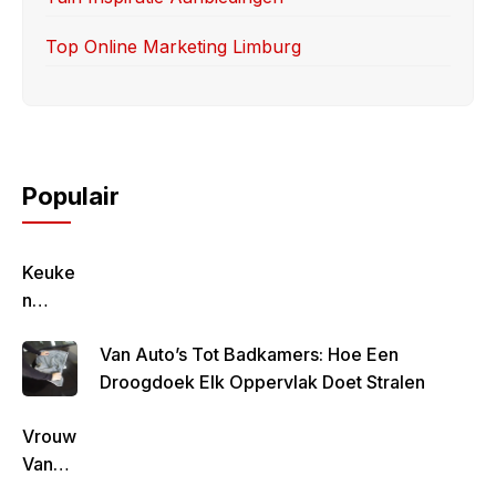
Top Online Marketing Limburg
Populair
Keuke
N
Geluk
Van Auto’s Tot Badkamers: Hoe Een
–
Droogdoek Elk Oppervlak Doet Stralen
Gezon
D,
Vrouw
Lekke
Van
R &
Rob
Simpe