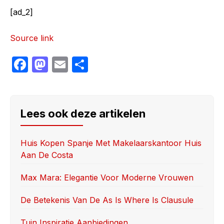
[ad_2]
Source link
F
M
E
S
a
a
m
h
c
st
ail
ar
e
o
e
Lees ook deze artikelen
b
d
o
o
Huis Kopen Spanje Met Makelaarskantoor Huis
Aan De Costa
o
n
k
Max Mara: Elegantie Voor Moderne Vrouwen
De Betekenis Van De As Is Where Is Clausule
Tuin Inspiratie Aanbiedingen