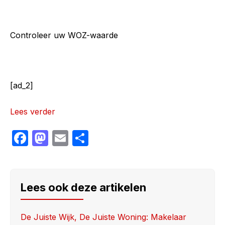
Controleer uw WOZ-waarde
[ad_2]
Lees verder
F
M
E
S
a
a
m
h
c
st
ail
ar
e
o
e
Lees ook deze artikelen
b
d
o
o
De Juiste Wijk, De Juiste Woning: Makelaar