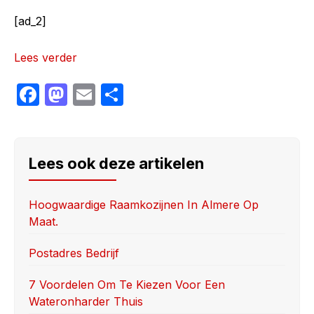
[ad_2]
Lees verder
F
M
E
S
a
a
m
h
c
st
ail
ar
e
o
e
Lees ook deze artikelen
b
d
o
o
Hoogwaardige Raamkozijnen In Almere Op
Maat.
o
n
k
Postadres Bedrijf
7 Voordelen Om Te Kiezen Voor Een
Wateronharder Thuis