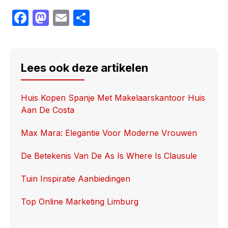
F
M
E
S
a
a
m
h
c
st
ail
ar
e
o
e
Lees ook deze artikelen
b
d
o
o
Huis Kopen Spanje Met Makelaarskantoor Huis
Aan De Costa
o
n
k
Max Mara: Elegantie Voor Moderne Vrouwen
De Betekenis Van De As Is Where Is Clausule
Tuin Inspiratie Aanbiedingen
Top Online Marketing Limburg