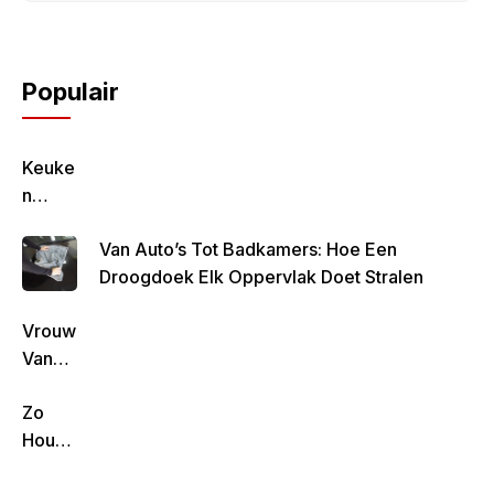
Populair
Keuke
N
Geluk
Van Auto’s Tot Badkamers: Hoe Een
–
Droogdoek Elk Oppervlak Doet Stralen
Gezon
D,
Vrouw
Lekke
Van
R &
Rob
Simpe
Zo
De
L
Houd
Nijs
Koken
Je De
Geeft
!