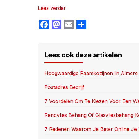
Lees verder
F
M
E
S
a
a
m
h
c
st
ail
ar
e
o
e
Lees ook deze artikelen
b
d
o
o
Hoogwaardige Raamkozijnen In Almere
o
n
Postadres Bedrijf
k
7 Voordelen Om Te Kiezen Voor Een Wa
Renovlies Behang Of Glasvliesbehang 
7 Redenen Waarom Je Beter Online Je 