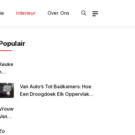
ie
Interieur
Over Ons
Populair
Keuke
N
Geluk
Van Auto’s Tot Badkamers: Hoe
–
Een Droogdoek Elk Oppervlak
Gezon
Doet Stralen
D,
Vrouw
Lekke
Van
R &
Rob
Simpe
Zo
De