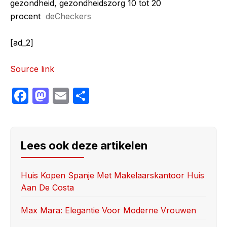
gezondheid, gezondheidszorg 10 tot 20
procent
deCheckers
[ad_2]
Source link
F
M
E
S
a
a
m
h
c
st
ail
ar
e
o
e
Lees ook deze artikelen
b
d
o
o
Huis Kopen Spanje Met Makelaarskantoor Huis
Aan De Costa
o
n
k
Max Mara: Elegantie Voor Moderne Vrouwen